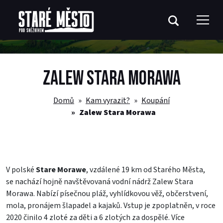
ZALEW STARA MORAWA
Domů
Kam vyrazit?
Koupání
Zalew Stara Morawa
V polské
Stare Morawe
, vzdálené 19 km od Starého Města,
se nachází hojně navštěvovaná vodní nádrž Zalew Stara
Morawa. Nabízí písečnou pláž, vyhlídkovou věž, občerstvení,
mola, pronájem šlapadel a kajaků. Vstup je zpoplatněn, v roce
2020 činilo 4 zloté za děti a 6 zlotých za dospělé. Více