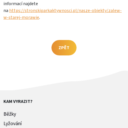
informací najdete
na
https://stronskiparkaktywnosci.pl/nasze-obiekty/zalew-
w-starej-morawie
.
ZPĚT
KAM VYRAZIT?
Běžky
Lyžování