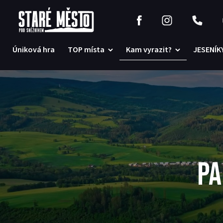
Úniková hra
TOP místa
Kam vyrazit?
JESENÍKY
PA