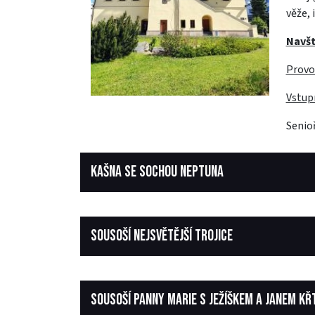
věže,
Navšt
Provo
Vstup
Senioř
KAŠNA SE SOCHOU NEPTUNA
SOUSOŠÍ NEJSVĚTĚJŠÍ TROJICE
SOUSOŠÍ PANNY MARIE S JEŽÍŠKEM A JANEM KŘ