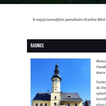
K nejvýznamnějším památkám Starého Města p
RADNICE
Mimoř
Handk
dcera
Funkc
do Sl
vyhoře
horník
stroj