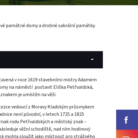
avé památné domy a drobné sakrální památky.
avená v roce 1619 stavebními mistry Adamem
omy na náměstí postavit Eliška Petřvaldská,
 znakem je umístěn na věži.
í stezce vedoucí z Moravy Kladským průsmykem
dnice není původní, v letech 1725 a 1825
 znak rodu Petřvaldských a městský znak –
následuje věžní schodiště, nad ním hodinový
erá mohla sloužit jako místnost pro strážného