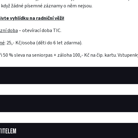
 i když žádné písemné záznamy o něm nejsou.
ivte vyhlídku na radniční věži!
zní doba
– otevírací doba TIC.
né
: 25,- Kč/osoba (děti do 6 let zdarma).
i 50 % sleva na seniorpas + záloha 100,- Kč na čip. kartu. Vstupenky
TITELEM