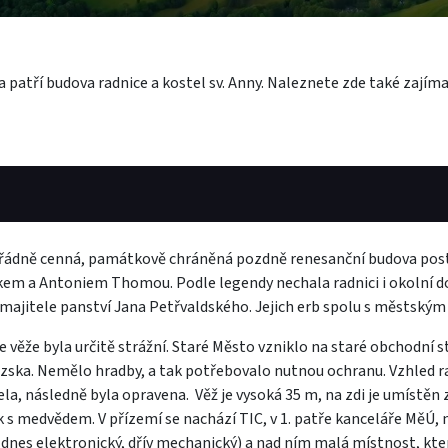
atří budova radnice a kostel sv. Anny. Naleznete zde také zajím
ádně cenná, památkově chráněná pozdně renesanční budova post
em a Antoniem Thomou. Podle legendy nechala radnici i okolní d
 majitele panství Jana Petřvaldského. Jejich erb spolu s městským
e věže byla určitě strážní. Staré Město vzniklo na staré obchodn
ezska. Nemělo hradby, a tak potřebovalo nutnou ochranu. Vzhled ra
la, následně byla opravena. Věž je vysoká 35 m, na zdi je umístěn
 s medvědem. V přízemí se nachází TIC, v 1. patře kanceláře MěÚ, 
 (dnes elektronický, dřív mechanický) a nad ním malá místnost, kt