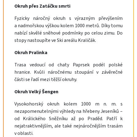
Okruh přes Zatáčku smrti
Fyzicky náročný okruh s výrazným převýšením
a nadmořskou výškou kolem 1000 metrů. Díky tomu
nabízí skvělé sněhové podmínky po celou zimu. Do
stopy nastoupíte ve Ski areálu Kraličák.
Okruh Pralinka
Trasa vedoucí od chaty Paprsek podél polské
hranice. Kvůli náročnému stoupání v závěrečné
části se řadí mezi těžší okruhy.
Okruh Velký Šengen
Vysokohorský okruh kolem 1000 m n. m. s
nezapomenutelnými výhledy na hřebeny Jeseníků –
od Králického Sněžníku až po Praděd. Patří k
nejatraktivnějším, ale také nejnáročnějším trasám
v oblasti.