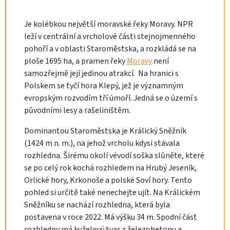
Je kolébkou největší moravské řeky Moravy. NPR
leží v centrální a vrcholové části stejnojmenného
pohoří a v oblasti Staroměstska, a rozkládá se na
ploše 1695 ha, a pramen řeky
Moravy
není
samozřejmě její jedinou atrakcí. Na hranici s
Polskem se tyčí hora Klepý, jež je významným
evropským rozvodím tří úmoří. Jedná se o území s
původními lesy a rašeliništěm.
Dominantou Staroměstska je Králický Sněžník
(1424 m n. m.), na jehož vrcholu kdysi stávala
rozhledna. Širému okolí vévodí soška slůněte, které
se po celý rok kochá rozhledem na Hrubý Jeseník,
Orlické hory, Krkonoše a polské Soví hory. Tento
pohled si určitě také nenechejte ujít. Na Králickém
Sněžníku se nachází rozhledna, která byla
postavena v roce 2022. Má výšku 34 m. Spodní část
rozhledny má kuželový tvar z železobetonu a