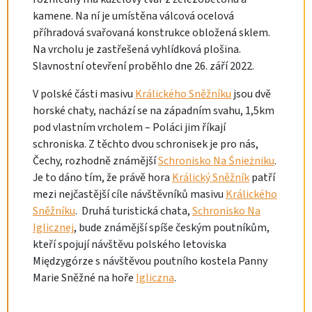
kamene. Na ní je umístěna válcová ocelová
příhradová svařovaná konstrukce obložená sklem.
Na vrcholu je zastřešená vyhlídková plošina.
Slavnostní otevření proběhlo dne 26. září 2022.
V polské části masivu
Králického Sněžníku
jsou dvě
horské chaty, nachází se na západním svahu, 1,5km
pod vlastním vrcholem – Poláci jim říkají
schroniska. Z těchto dvou schronisek je pro nás,
Čechy, rozhodně známější
Schronisko Na Śnieżniku
.
Je to dáno tím, že právě hora
Králický Sněžník
patří
mezi nejčastější cíle návštěvníků masivu
Králického
Sněžníku
. Druhá turistická chata,
Schronisko Na
Iglicznej
, bude známější spíše českým poutníkům,
kteří spojují návštěvu polského letoviska
Międzygórze s návštěvou poutního kostela Panny
Marie Sněžné na hoře
Igliczna
.